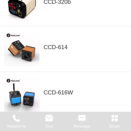
CCD-320b
CCD-614
CCD-616W
Telephone
Sms
Message
Share